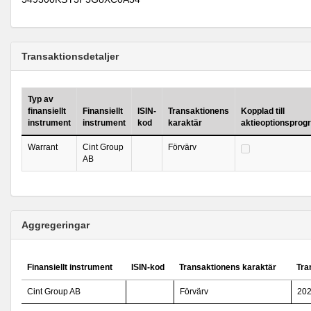
Transaktionsdetaljer
Typ av
finansiellt
Finansiellt
ISIN-
Transaktionens
Kopplad till
instrument
instrument
kod
karaktär
aktieoptionsprog
Warrant
Cint Group
Förvärv
AB
Aggregeringar
Finansiellt instrument
ISIN-kod
Transaktionens karaktär
Tra
Cint Group AB
Förvärv
202