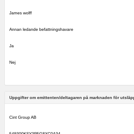
James wolff
Annan ledande befattningshavare
Ja
Nej
Uppgifter om emittenten/deltagaren på marknaden för utsläp
Cint Group AB
549300KSY3P5G8XC0A34