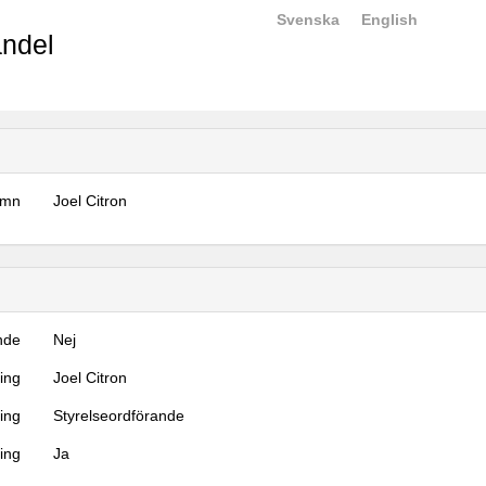
Svenska
English
ndel
amn
Joel Citron
nde
Nej
ning
Joel Citron
ning
Styrelseordförande
ing
Ja