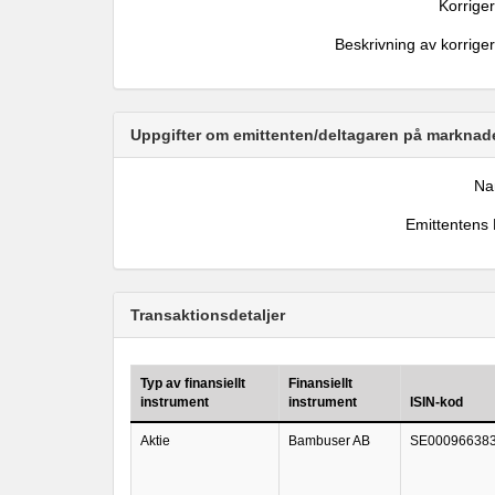
Korrige
Beskrivning av korrige
Uppgifter om emittenten/deltagaren på marknade
N
Emittentens 
Transaktionsdetaljer
Typ av finansiellt
Finansiellt
instrument
instrument
ISIN-kod
Aktie
Bambuser AB
SE00096638