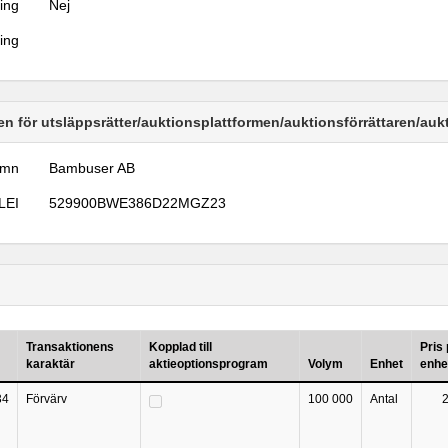
ring
Nej
ring
n för utsläppsrätter/auktionsplattformen/auktionsförrättaren/au
amn
Bambuser AB
LEI
529900BWE386D22MGZ23
Transaktionens
Kopplad till
Pris
karaktär
aktieoptionsprogram
Volym
Enhet
enhe
34
Förvärv
100 000
Antal