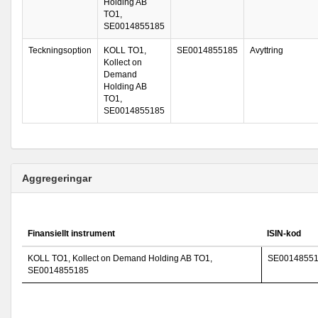
Holding AB
TO1,
SE0014855185
Teckningsoption
KOLL TO1,
SE0014855185
Avyttring
Kollect on
Demand
Holding AB
TO1,
SE0014855185
Aggregeringar
Finansiellt instrument
ISIN-kod
KOLL TO1, Kollect on Demand Holding AB TO1,
SE0014855
SE0014855185