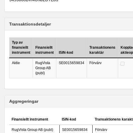
Transaktionsdetaljer
Typ av
finansiellt
Finansiellt
Transaktionens
Kopplad 
instrument
instrument
ISIN-kod
karaktär
aktieo
Aktie
RugVista
SE0015659834
Förvärv
Group AB
(publ)
Aggregeringar
Finansiellt instrument
ISIN-kod
Transaktionens karakt
RugVista Group AB (publ)
SE0015659834
Förvärv