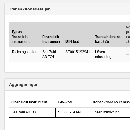
Transaktionsdetaljer
Ko
Typ av
ge
finansiellt
Finansiellt
Transaktionens
ett
instrument
instrument
ISIN-kod
karaktär
ak
Teckningsoption
SeaTwirl
SE0015193941
Lösen
AB TO1
minskning
Aggregeringar
Finansiellt instrument
ISIN-kod
Transaktionens karakt
SeaTwirl AB TO1
SE0015193941
Lösen minskning