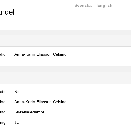
Svenska
English
ndel
dig
Anna-Karin Eliasson Celsing
nde
Nej
ning
Anna-Karin Eliasson Celsing
ning
Styrelseledamot
ing
Ja