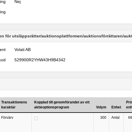
ring
Nej
ring
n för utsläppsrätter/auktionsplattformen/auktionsförrättaren/au
ent
Volati AB
kod
529900R2YHW43H9B4342
Transaktionens
Kopplad till genomförandet av ett
Pri
karaktär
aktieoptionsprogram
Volym
Enhet
enh
Förvärv
300
Antal
66