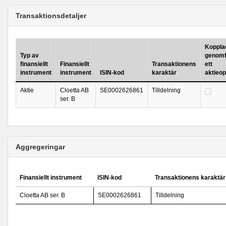
Transaktionsdetaljer
Kopplad 
Typ av
genomf
finansiellt
Finansiellt
Transaktionens
ett
instrument
instrument
ISIN-kod
karaktär
aktieo
Aktie
Cloetta AB
SE0002626861
Tilldelning
ser. B
Aggregeringar
Finansiellt instrument
ISIN-kod
Transaktionens karaktär
Cloetta AB ser. B
SE0002626861
Tilldelning