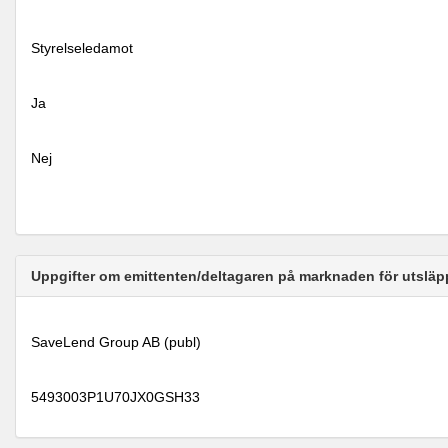
Styrelseledamot
Ja
Nej
Uppgifter om emittenten/deltagaren på marknaden för utsläp
SaveLend Group AB (publ)
5493003P1U70JX0GSH33