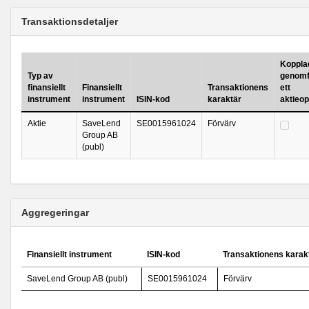
Transaktionsdetaljer
Kopplad 
Typ av
genomf
finansiellt
Finansiellt
Transaktionens
ett
instrument
instrument
ISIN-kod
karaktär
aktieo
Aktie
SaveLend
SE0015961024
Förvärv
Group AB
(publ)
Aggregeringar
Finansiellt instrument
ISIN-kod
Transaktionens karak
SaveLend Group AB (publ)
SE0015961024
Förvärv