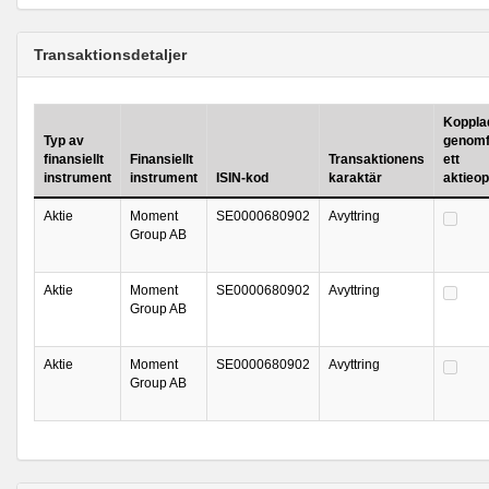
Transaktionsdetaljer
Kopplad 
Typ av
genomf
finansiellt
Finansiellt
Transaktionens
ett
instrument
instrument
ISIN-kod
karaktär
aktieo
Aktie
Moment
SE0000680902
Avyttring
Group AB
Aktie
Moment
SE0000680902
Avyttring
Group AB
Aktie
Moment
SE0000680902
Avyttring
Group AB