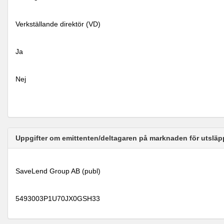
Verkställande direktör (VD)
Ja
Nej
Uppgifter om emittenten/deltagaren på marknaden för utsläp
SaveLend Group AB (publ)
5493003P1U70JX0GSH33