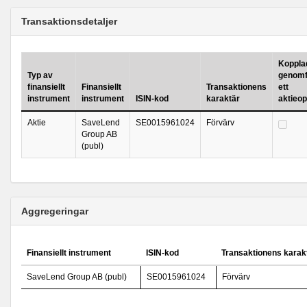
Transaktionsdetaljer
Kopplad 
Typ av
genomf
finansiellt
Finansiellt
Transaktionens
ett
instrument
instrument
ISIN-kod
karaktär
aktieo
Aktie
SaveLend
SE0015961024
Förvärv
Group AB
(publ)
Aggregeringar
Finansiellt instrument
ISIN-kod
Transaktionens karak
SaveLend Group AB (publ)
SE0015961024
Förvärv