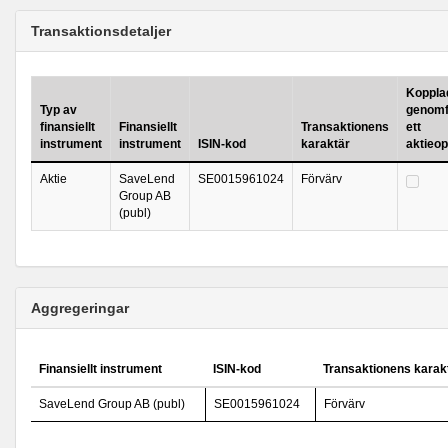
Transaktionsdetaljer
Kopplad 
Typ av
genomf
finansiellt
Finansiellt
Transaktionens
ett
instrument
instrument
ISIN-kod
karaktär
aktieo
Aktie
SaveLend
SE0015961024
Förvärv
Group AB
(publ)
Aggregeringar
Finansiellt instrument
ISIN-kod
Transaktionens karak
SaveLend Group AB (publ)
SE0015961024
Förvärv