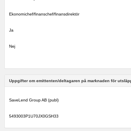
Ekonomichef/finanschef/finansdirektör
Ja
Nej
Uppgifter om emittenten/deltagaren på marknaden för utsläp
SaveLend Group AB (publ)
5493003P1U70JX0GSH33