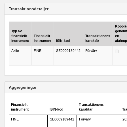
Transaktionsdetaljer
Kopplad 
Typ av
genomf
finansiellt
Finansiellt
Transaktionens
ett
instrument
instrument
ISIN-kod
karaktär
aktieo
Aktie
FINE
SE0009189442
Förvärv
Aggregeringar
Finansiellt
Transaktionens
instrument
ISIN-kod
karaktär
Tr
FINE
SE0009189442
Förvärv
20