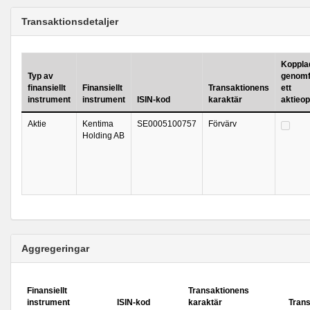
Transaktionsdetaljer
Kopplad 
Typ av
genomf
finansiellt
Finansiellt
Transaktionens
ett
instrument
instrument
ISIN-kod
karaktär
aktieo
Aktie
Kentima
SE0005100757
Förvärv
Holding AB
Aggregeringar
Finansiellt
Transaktionens
instrument
ISIN-kod
karaktär
Tran