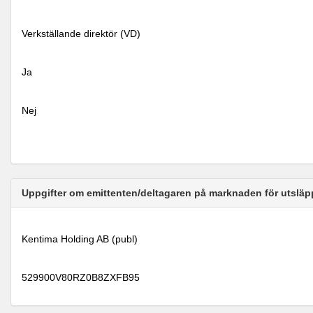
Verkställande direktör (VD)
Ja
Nej
Uppgifter om emittenten/deltagaren på marknaden för utsläp
Kentima Holding AB (publ)
529900V80RZ0B8ZXFB95