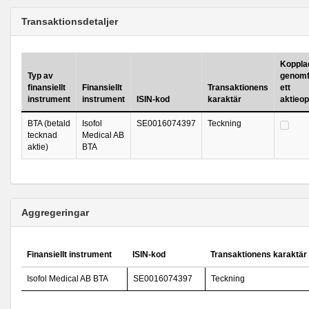
Transaktionsdetaljer
Kopplad 
Typ av
genomf
finansiellt
Finansiellt
Transaktionens
ett
instrument
instrument
ISIN-kod
karaktär
aktieo
BTA (betald
Isofol
SE0016074397
Teckning
tecknad
Medical AB
aktie)
BTA
Aggregeringar
Finansiellt instrument
ISIN-kod
Transaktionens karaktär
Isofol Medical AB BTA
SE0016074397
Teckning