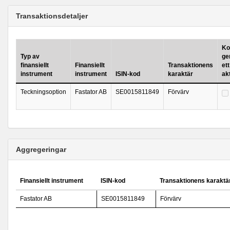
Transaktionsdetaljer
Kop
Typ av
ge
finansiellt
Finansiellt
Transaktionens
ett
instrument
instrument
ISIN-kod
karaktär
ak
Teckningsoption
Fastator AB
SE0015811849
Förvärv
Aggregeringar
Finansiellt instrument
ISIN-kod
Transaktionens karaktä
Fastator AB
SE0015811849
Förvärv