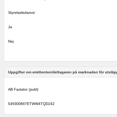
Styrelseledamot
Ja
Nej
Uppgifter om emittenten/deltagaren på marknaden för utsläp
AB Fastator (publ)
549300MI7ETWW4TQD242