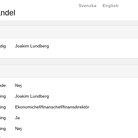
Svenska
English
ndel
dig
Joakim Lundberg
nde
Nej
ning
Joakim Lundberg
ning
Ekonomichef/finanschef/finansdirektör
ing
Ja
ring
Nej