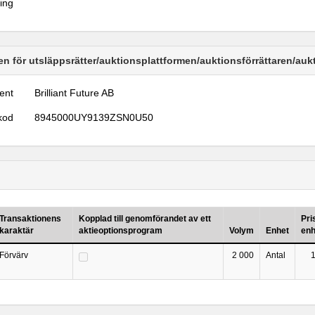
ring
n för utsläppsrätter/auktionsplattformen/auktionsförrättaren/au
ent
Brilliant Future AB
kod
8945000UY9139ZSN0U50
Transaktionens
Kopplad till genomförandet av ett
Pri
karaktär
aktieoptionsprogram
Volym
Enhet
enh
Förvärv
2 000
Antal