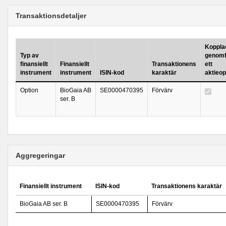
Transaktionsdetaljer
Kopplad 
Typ av
genomf
finansiellt
Finansiellt
Transaktionens
ett
instrument
instrument
ISIN-kod
karaktär
aktieo
Option
BioGaia AB
SE0000470395
Förvärv
ser. B
Aggregeringar
Finansiellt instrument
ISIN-kod
Transaktionens karaktär
BioGaia AB ser. B
SE0000470395
Förvärv