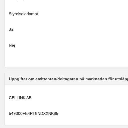
Styrelseledamot
Ja
Nej
Uppgifter om emittenten/deltagaren på marknaden för utsläp
CELLINK AB
549300FE4PT8NDXXNK85