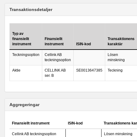
Transaktionsdetaljer
Typ av
finansiellt
Finansiellt
Transaktionens
instrument
instrument
ISIN-kod
karaktär
Teckningsoption
Cellink AB
Lösen
teckningsoption
minskning
Aktie
CELLINK AB
SE0013647385
Teckning
ser. B
Aggregeringar
Finansiellt instrument
ISIN-kod
Transaktionens ka
Cellink AB teckningsoption
Lösen minskning