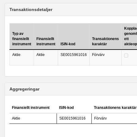
Transaktionsdetaljer
Kopplad 
Typ av
genomf
finansiellt
Finansiellt
Transaktionens
ett
instrument
instrument
ISIN-kod
karaktär
aktieo
Aktie
Aktie
SE0015961016
Förvärv
Aggregeringar
Finansiellt instrument
ISIN-kod
Transaktionens karaktär
Aktie
SE0015961016
Förvärv