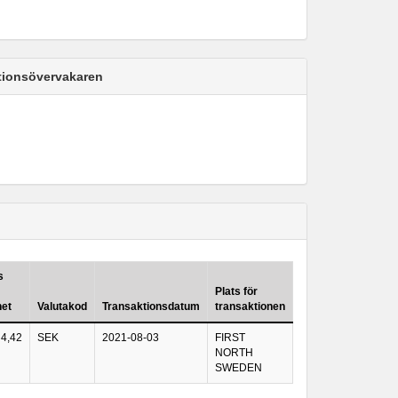
ktionsövervakaren
s
Plats för
het
Valutakod
Transaktionsdatum
transaktionen
4,42
SEK
2021-08-03
FIRST
NORTH
SWEDEN