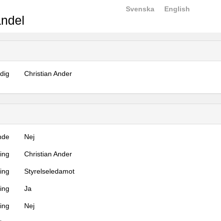
Svenska
English
ndel
dig
Christian Ander
nde
Nej
ning
Christian Ander
ning
Styrelseledamot
ing
Ja
ring
Nej