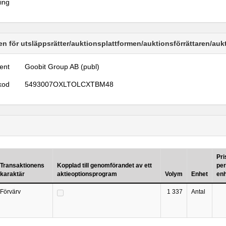
ring
n för utsläppsrätter/auktionsplattformen/auktionsförrättaren/au
ent
Goobit Group AB (publ)
kod
5493007OXLTOLCXTBM48
Pri
Transaktionens
Kopplad till genomförandet av ett
per
karaktär
aktieoptionsprogram
Volym
Enhet
en
Förvärv
1 337
Antal