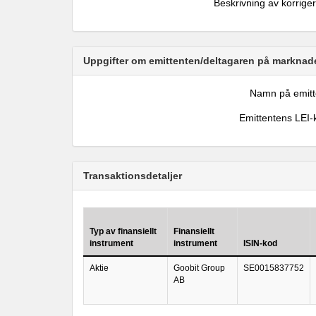
Beskrivning av korrige
Uppgifter om emittenten/deltagaren på marknade
Namn på emitt
Emittentens LEI-
Transaktionsdetaljer
Typ av finansiellt
Finansiellt
instrument
instrument
ISIN-kod
Aktie
Goobit Group
SE0015837752
AB