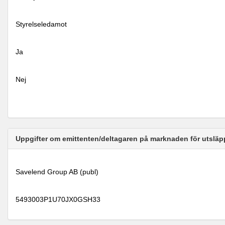
Styrelseledamot
Ja
Nej
Uppgifter om emittenten/deltagaren på marknaden för utsläp
Savelend Group AB (publ)
5493003P1U70JX0GSH33