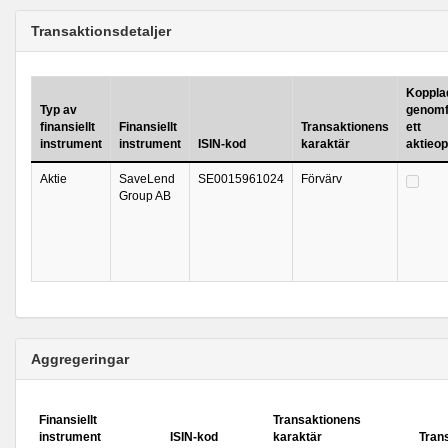
Transaktionsdetaljer
Kopplad 
Typ av
genomf
finansiellt
Finansiellt
Transaktionens
ett
instrument
instrument
ISIN-kod
karaktär
aktieo
Aktie
SaveLend
SE0015961024
Förvärv
Group AB
Aggregeringar
Finansiellt
Transaktionens
instrument
ISIN-kod
karaktär
Tran