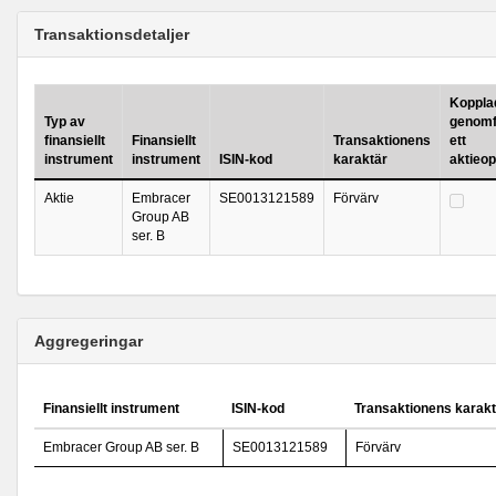
Transaktionsdetaljer
Kopplad 
Typ av
genomf
finansiellt
Finansiellt
Transaktionens
ett
instrument
instrument
ISIN-kod
karaktär
aktieo
Aktie
Embracer
SE0013121589
Förvärv
Group AB
ser. B
Aggregeringar
Finansiellt instrument
ISIN-kod
Transaktionens karakt
Embracer Group AB ser. B
SE0013121589
Förvärv