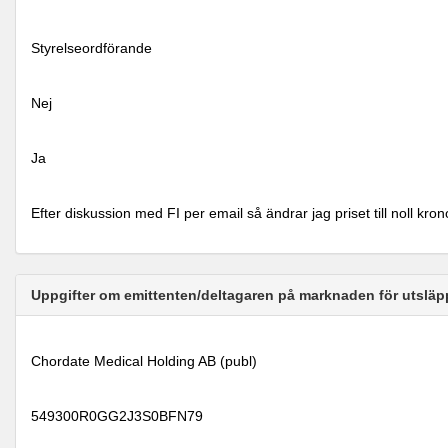
Styrelseordförande
Nej
Ja
Efter diskussion med FI per email så ändrar jag priset till noll kr
Uppgifter om emittenten/deltagaren på marknaden för utsläp
Chordate Medical Holding AB (publ)
549300R0GG2J3S0BFN79