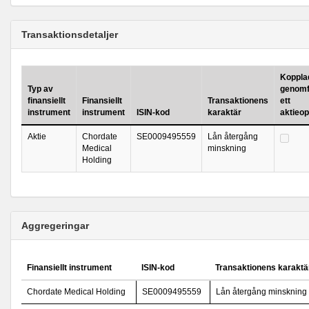
Transaktionsdetaljer
Kopplad 
Typ av
genomf
finansiellt
Finansiellt
Transaktionens
ett
instrument
instrument
ISIN-kod
karaktär
aktieo
Aktie
Chordate
SE0009495559
Lån återgång
Medical
minskning
Holding
Aggregeringar
Finansiellt instrument
ISIN-kod
Transaktionens karaktä
Chordate Medical Holding
SE0009495559
Lån återgång minskning