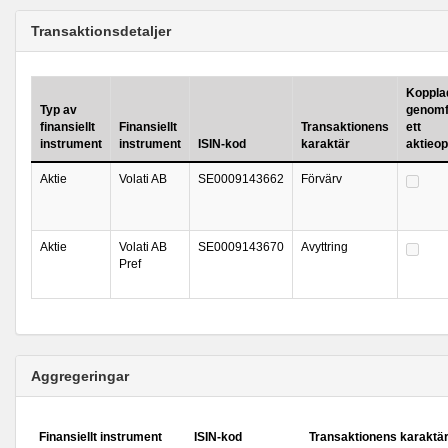
Transaktionsdetaljer
Kopplad 
Typ av
genomf
finansiellt
Finansiellt
Transaktionens
ett
instrument
instrument
ISIN-kod
karaktär
aktieo
Aktie
Volati AB
SE0009143662
Förvärv
Aktie
Volati AB
SE0009143670
Avyttring
Pref
Aggregeringar
Finansiellt instrument
ISIN-kod
Transaktionens karaktä