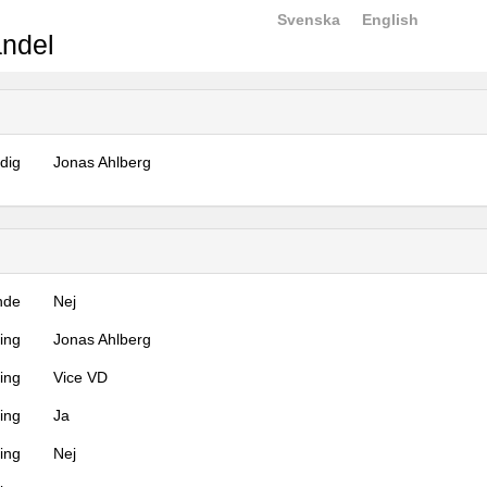
Svenska
English
ndel
dig
Jonas Ahlberg
nde
Nej
ning
Jonas Ahlberg
ning
Vice VD
ing
Ja
ring
Nej