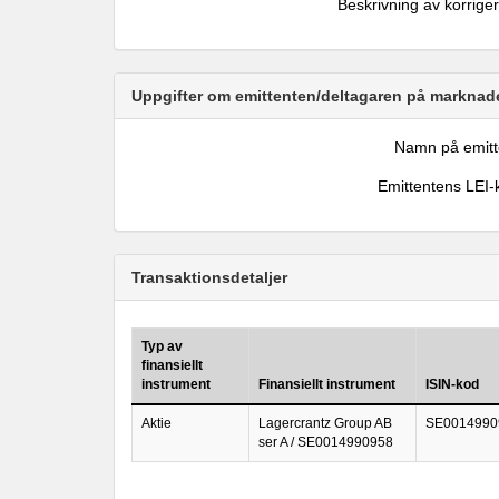
Beskrivning av korrige
Uppgifter om emittenten/deltagaren på marknade
Namn på emitt
Emittentens LEI-
Transaktionsdetaljer
Typ av
finansiellt
instrument
Finansiellt instrument
ISIN-kod
Aktie
Lagercrantz Group AB
SE0014990
ser A / SE0014990958