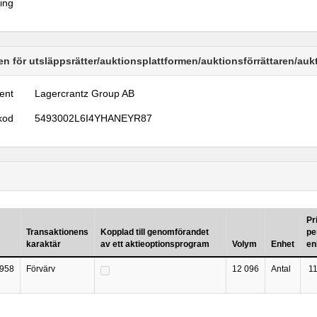
ring
n för utsläppsrätter/auktionsplattformen/auktionsförrättaren/au
ent
Lagercrantz Group AB
kod
5493002L6I4YHANEYR87
Pr
Transaktionens
Kopplad till genomförandet
pe
karaktär
av ett aktieoptionsprogram
Volym
Enhet
en
958
Förvärv
12 096
Antal
1