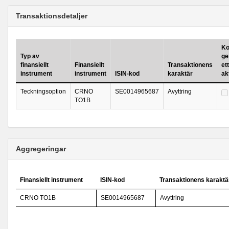
Transaktionsdetaljer
Ko
Typ av
ge
finansiellt
Finansiellt
Transaktionens
ett
instrument
instrument
ISIN-kod
karaktär
ak
Teckningsoption
CRNO
SE0014965687
Avyttring
TO1B
Aggregeringar
Finansiellt instrument
ISIN-kod
Transaktionens karaktä
CRNO TO1B
SE0014965687
Avyttring