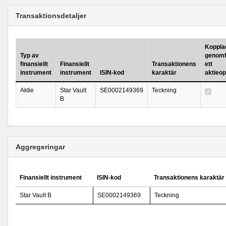
Transaktionsdetaljer
Kopplad 
Typ av
genomf
finansiellt
Finansiellt
Transaktionens
ett
instrument
instrument
ISIN-kod
karaktär
aktieo
Aktie
Star Vault
SE0002149369
Teckning
B
Aggregeringar
Finansiellt instrument
ISIN-kod
Transaktionens karaktär
Star Vault B
SE0002149369
Teckning