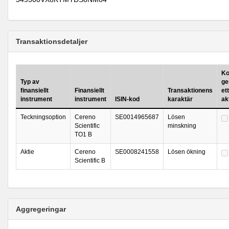
Transaktionsdetaljer
Ko
Typ av
ge
finansiellt
Finansiellt
Transaktionens
ett
instrument
instrument
ISIN-kod
karaktär
ak
Teckningsoption
Cereno
SE0014965687
Lösen
Scientific
minskning
TO1 B
Aktie
Cereno
SE0008241558
Lösen ökning
Scientific B
Aggregeringar