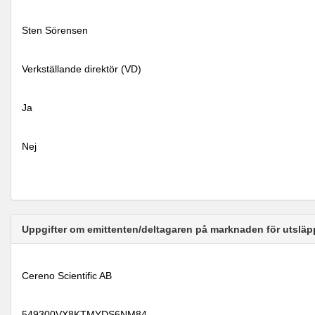
Sten Sörensen
Verkställande direktör (VD)
Ja
Nej
Uppgifter om emittenten/deltagaren på marknaden för utsläp
Cereno Scientific AB
549300VX8KTMYDS6NM84