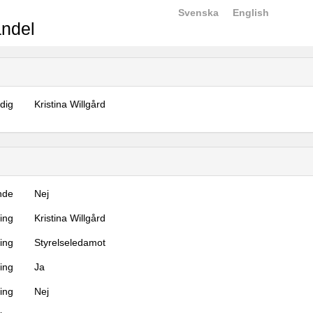
Svenska
English
ndel
dig
Kristina Willgård
nde
Nej
ning
Kristina Willgård
ning
Styrelseledamot
ing
Ja
ring
Nej