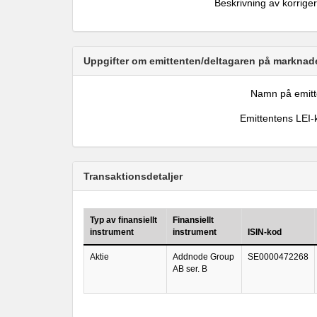
Beskrivning av korrige
Uppgifter om emittenten/deltagaren på marknade
Namn på emitt
Emittentens LEI-
Transaktionsdetaljer
Typ av finansiellt
Finansiellt
instrument
instrument
ISIN-kod
Aktie
Addnode Group
SE0000472268
AB ser. B