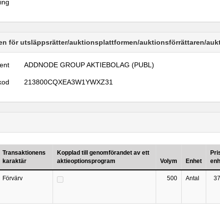
ring
n för utsläppsrätter/auktionsplattformen/auktionsförrättaren/au
ent
ADDNODE GROUP AKTIEBOLAG (PUBL)
kod
213800CQXEA3W1YWXZ31
Transaktionens
Kopplad till genomförandet av ett
Pri
karaktär
aktieoptionsprogram
Volym
Enhet
enh
Förvärv
500
Antal
37