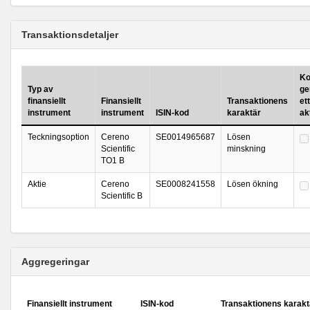
Transaktionsdetaljer
Ko
Typ av
ge
finansiellt
Finansiellt
Transaktionens
ett
instrument
instrument
ISIN-kod
karaktär
ak
Teckningsoption
Cereno
SE0014965687
Lösen
Scientific
minskning
TO1 B
Aktie
Cereno
SE0008241558
Lösen ökning
Scientific B
Aggregeringar
Finansiellt instrument
ISIN-kod
Transaktionens karakt