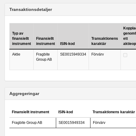
Transaktionsdetaljer
Kopplad 
Typ av
genomf
finansiellt
Finansiellt
Transaktionens
ett
instrument
instrument
ISIN-kod
karaktär
aktieo
Aktie
Fragbite
SE0015949334
Förvärv
Group AB
Aggregeringar
Finansiellt instrument
ISIN-kod
Transaktionens karaktär
Fragbite Group AB
SE0015949334
Förvärv