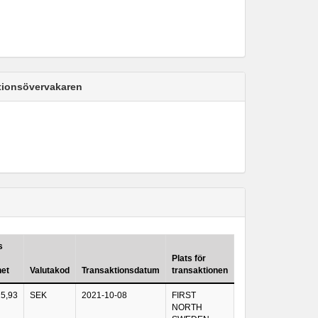
ktionsövervakaren
s
Plats för
het
Valutakod
Transaktionsdatum
transaktionen
25,93
SEK
2021-10-08
FIRST
NORTH