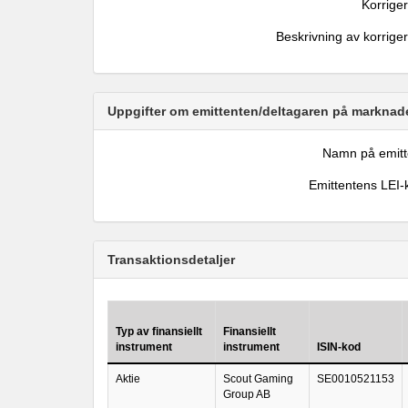
Korrige
Beskrivning av korrige
Uppgifter om emittenten/deltagaren på marknade
Namn på emitt
Emittentens LEI-
Transaktionsdetaljer
Typ av finansiellt
Finansiellt
instrument
instrument
ISIN-kod
Aktie
Scout Gaming
SE0010521153
Group AB