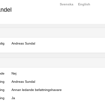
Svenska
English
ndel
dig
Andreas Sundal
nde
Nej
ning
Andreas Sundal
ning
Annan ledande befattningshavare
ing
Ja