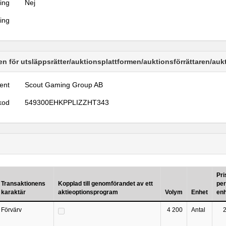
ring
Nej
ring
n för utsläppsrätter/auktionsplattformen/auktionsförrättaren/au
ent
Scout Gaming Group AB
kod
549300EHKPPLIZZHT343
Pri
Transaktionens
Kopplad till genomförandet av ett
per
karaktär
aktieoptionsprogram
Volym
Enhet
en
Förvärv
4 200
Antal