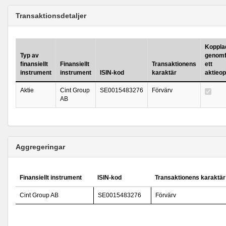
Transaktionsdetaljer
Kopplad 
Typ av
genomf
finansiellt
Finansiellt
Transaktionens
ett
instrument
instrument
ISIN-kod
karaktär
aktieo
Aktie
Cint Group
SE0015483276
Förvärv
AB
Aggregeringar
Finansiellt instrument
ISIN-kod
Transaktionens karaktär
Cint Group AB
SE0015483276
Förvärv