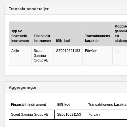
Transaktionsdetaljer
Kopplad 
Typ av
genomf
finansiellt
Finansiellt
Transaktionens
ett
instrument
instrument
ISIN-kod
karaktär
aktieo
Aktie
Scout
SE0010521153
Förvärv
Gaming
Group AB
Aggregeringar
Finansiellt instrument
ISIN-kod
Transaktionens karaktä
Scout Gaming Group AB
SE0010521153
Förvärv