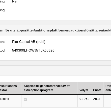
ring
Nej
ring
n för utsläppsrätter/auktionsplattformen/auktionsförrättaren/au
ent
Flat Capital AB (publ)
kod
549300LHOWJ5TLK68326
nsaktionens
Kopplad till genomförandet av ett
Pri
aktär
aktieoptionsprogram
Volym
Enhet
enh
ldelning
91 061
Antal