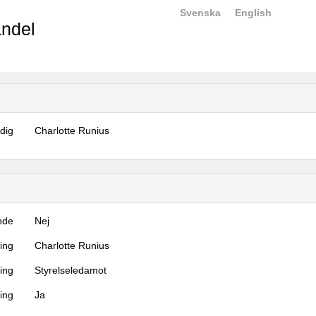
Svenska
English
ndel
dig
Charlotte Runius
nde
Nej
ning
Charlotte Runius
ning
Styrelseledamot
ing
Ja