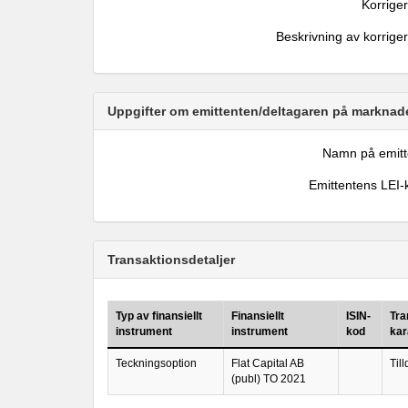
Korrige
Beskrivning av korrige
Uppgifter om emittenten/deltagaren på marknade
Namn på emitt
Emittentens LEI-
Transaktionsdetaljer
Typ av finansiellt
Finansiellt
ISIN-
Tra
instrument
instrument
kod
kar
Teckningsoption
Flat Capital AB
Til
(publ) TO 2021