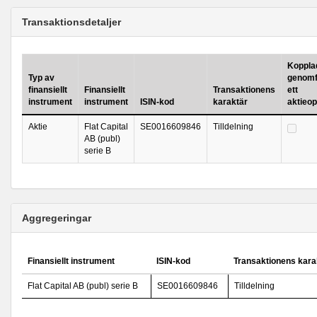
Transaktionsdetaljer
Kopplad 
Typ av
genomf
finansiellt
Finansiellt
Transaktionens
ett
instrument
instrument
ISIN-kod
karaktär
aktieo
Aktie
Flat Capital
SE0016609846
Tilldelning
AB (publ)
serie B
Aggregeringar
Finansiellt instrument
ISIN-kod
Transaktionens kara
Flat Capital AB (publ) serie B
SE0016609846
Tilldelning