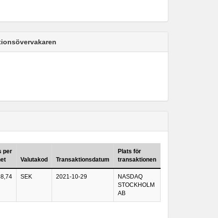
ktionsövervakaren
s per
Plats för
et
Valutakod
Transaktionsdatum
transaktionen
58,74
SEK
2021-10-29
NASDAQ
STOCKHOLM
AB