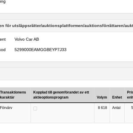
ring
n för utsläppsrätter/auktionsplattformen/auktionsförrättaren/au
ent
Volvo Car AB
kod
5299000EAMGGBEYP7J33
Transaktionens
Kopplad till genomförandet av ett
Pri
karaktär
aktieoptionsprogram
Volym
Enhet
enh
Förvärv
8 618
Antal