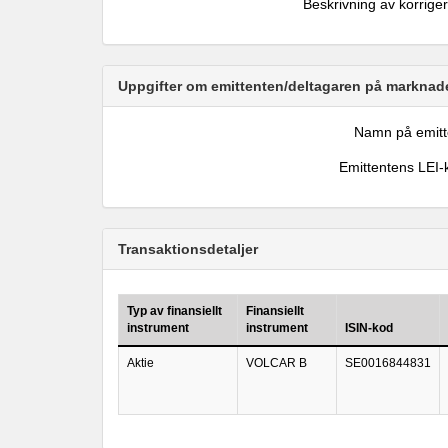
Beskrivning av korrige
Uppgifter om emittenten/deltagaren på marknade
Namn på emitt
Emittentens LEI-
Transaktionsdetaljer
Typ av finansiellt
Finansiellt
instrument
instrument
ISIN-kod
Aktie
VOLCAR B
SE0016844831