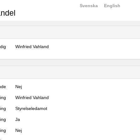
Svenska
English
ndel
dig
Winfried Vahland
nde
Nej
ning
Winfried Vahland
ning
Styrelseledamot
ing
Ja
ring
Nej