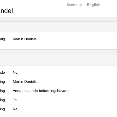
Svenska
English
ndel
dig
Martin Daniels
nde
Nej
ning
Martin Daniels
ning
Annan ledande befattningshavare
ing
Ja
ring
Nej