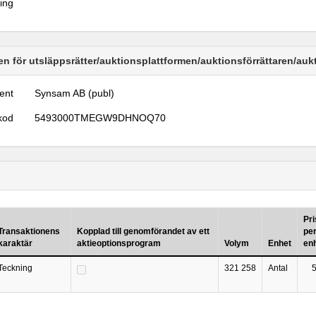
ring
n för utsläppsrätter/auktionsplattformen/auktionsförrättaren/au
ent
Synsam AB (publ)
kod
5493000TMEGW9DHNOQ70
Pri
Transaktionens
Kopplad till genomförandet av ett
pe
karaktär
aktieoptionsprogram
Volym
Enhet
en
Teckning
321 258
Antal