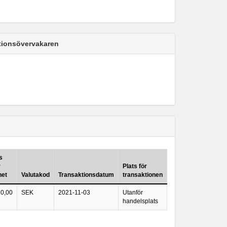
ktionsövervakaren
s
r
Plats för
het
Valutakod
Transaktionsdatum
transaktionen
50,00
SEK
2021-11-03
Utanför
handelsplats