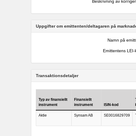
Beskrivning av korrige
Uppgifter om emittenten/deltagaren på marknade
Namn på emitt
Emittentens LEI-
Transaktionsdetaljer
Typ av finansiellt
Finansiellt
instrument
instrument
ISIN-kod
Aktie
Synsam AB
SE0016829709