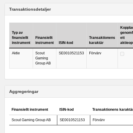
Transaktionsdetaljer
Kopplad 
Typ av
genomf
finansiellt
Finansiellt
Transaktionens
ett
instrument
instrument
ISIN-kod
karaktär
aktieo
Aktie
Scout
SE0010521153
Förvärv
Gaming
Group AB
Aggregeringar
Finansiellt instrument
ISIN-kod
Transaktionens karaktä
Scout Gaming Group AB
SE0010521153
Förvärv