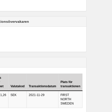
ktionsövervakaren
s
r
Plats för
het
Valutakod
Transaktionsdatum
transaktionen
1,26
SEK
2021-11-29
FIRST
NORTH
SWEDEN