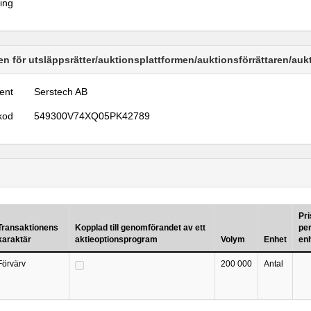
ring
n för utsläppsrätter/auktionsplattformen/auktionsförrättaren/au
ent
Serstech AB
kod
549300V74XQ05PK42789
Pri
Transaktionens
Kopplad till genomförandet av ett
pe
karaktär
aktieoptionsprogram
Volym
Enhet
en
Förvärv
200 000
Antal