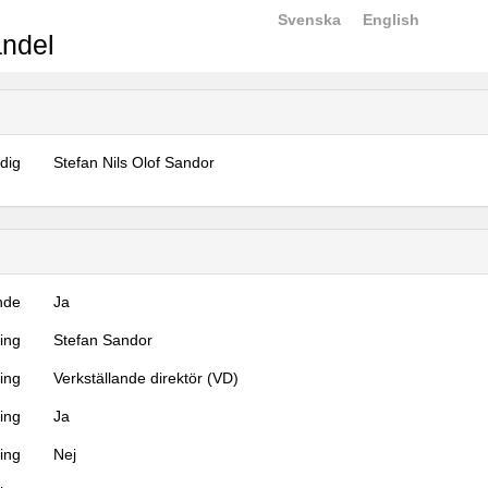
Svenska
English
ndel
dig
Stefan Nils Olof Sandor
nde
Ja
ning
Stefan Sandor
ning
Verkställande direktör (VD)
ing
Ja
ring
Nej