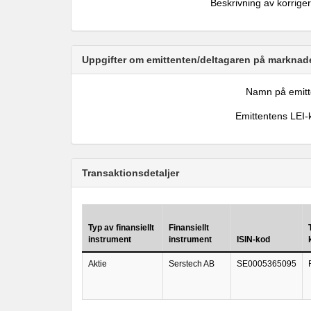
Beskrivning av korrige
Uppgifter om emittenten/deltagaren på marknade
Namn på emitt
Emittentens LEI-
Transaktionsdetaljer
Typ av finansiellt
Finansiellt
instrument
instrument
ISIN-kod
Aktie
Serstech AB
SE0005365095