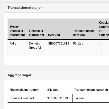
Transaktionsdetaljer
Kopplad 
Typ av
genomf
finansiellt
Finansiellt
Transaktionens
ett
instrument
instrument
ISIN-kod
karaktär
aktieo
Aktie
Dometic
SE0007691613
Förvärv
Group AB
Aggregeringar
Finansiellt instrument
ISIN-kod
Transaktionens karaktär
Dometic Group AB
SE0007691613
Förvärv