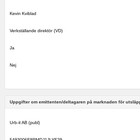
Kevin Kviblad
Verkställande direktör (VD)
Ja
Nej
Uppgifter om emittenten/deltagaren på marknaden för utsläp
Urb-it AB (publ)
5493006E8RMDJ1JLYE29