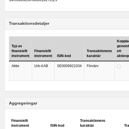
Transaktionsdetaljer
Kopplad 
Typ av
genomf
finansiellt
Finansiellt
Transaktionens
ett
instrument
instrument
ISIN-kod
karaktär
aktieo
Aktie
Urb-it AB
SE0009921034
Förvärv
Aggregeringar
Finansiellt
Transaktionens
instrument
ISIN-kod
karaktär
Tr