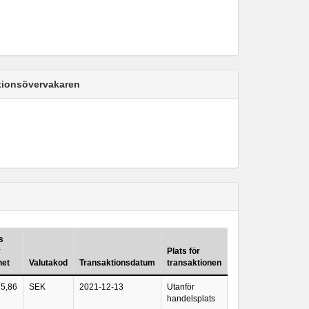
ktionsövervakaren
s
r
Plats för
het
Valutakod
Transaktionsdatum
transaktionen
15,86
SEK
2021-12-13
Utanför
handelsplats