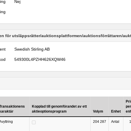
ring
Nej
ring
n för utsläppsrätter/auktionsplattformen/auktionsförrättaren/au
ent
Swedish Stirling AB
kod
549300L4PZHH626XQW46
Pri
Transaktionens
Kopplad till genomförandet av ett
pe
karaktär
aktieoptionsprogram
Volym
Enhet
en
Avyttring
204 287
Antal