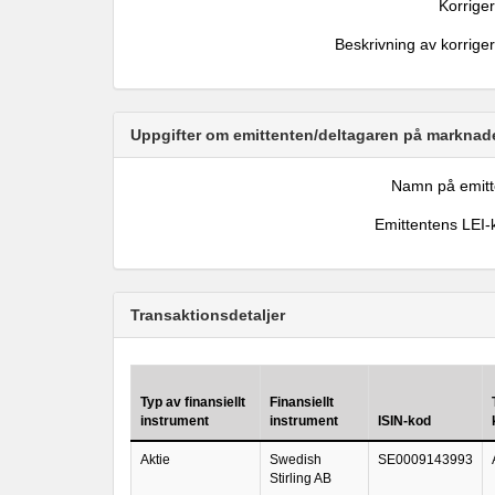
Korrige
Beskrivning av korrige
Uppgifter om emittenten/deltagaren på marknade
Namn på emitt
Emittentens LEI-
Transaktionsdetaljer
Typ av finansiellt
Finansiellt
instrument
instrument
ISIN-kod
Aktie
Swedish
SE0009143993
Stirling AB