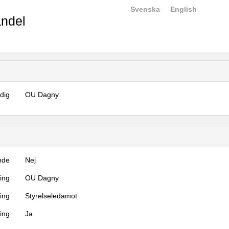
Svenska
English
ndel
dig
OU Dagny
nde
Nej
ning
OU Dagny
ning
Styrelseledamot
ing
Ja