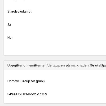
Styrelseledamot
Ja
Nej
Uppgifter om emittenten/deltagaren på marknaden för utsläp
Dometic Group AB (publ)
549300STIPMK5VSA7Y59