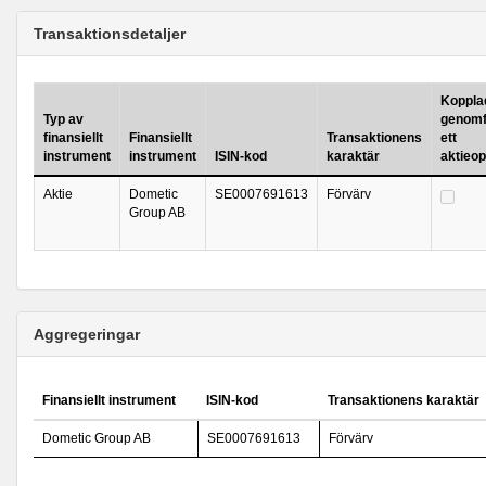
Transaktionsdetaljer
Kopplad 
Typ av
genomf
finansiellt
Finansiellt
Transaktionens
ett
instrument
instrument
ISIN-kod
karaktär
aktieo
Aktie
Dometic
SE0007691613
Förvärv
Group AB
Aggregeringar
Finansiellt instrument
ISIN-kod
Transaktionens karaktär
Dometic Group AB
SE0007691613
Förvärv