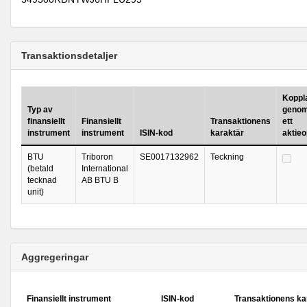
Transaktionsdetaljer
Koppla
Typ av
genom
finansiellt
Finansiellt
Transaktionens
ett
instrument
instrument
ISIN-kod
karaktär
aktie
BTU
Triboron
SE0017132962
Teckning
(betald
International
tecknad
AB BTU B
unit)
Aggregeringar
Finansiellt instrument
ISIN-kod
Transaktionens ka