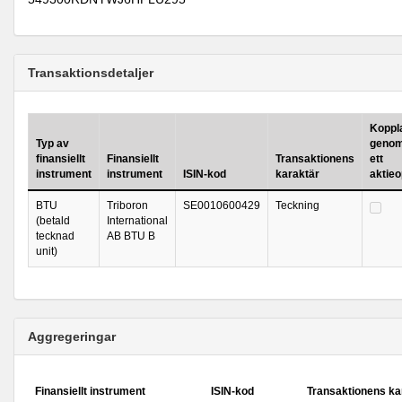
Transaktionsdetaljer
Koppla
Typ av
genom
finansiellt
Finansiellt
Transaktionens
ett
instrument
instrument
ISIN-kod
karaktär
aktie
BTU
Triboron
SE0010600429
Teckning
(betald
International
tecknad
AB BTU B
unit)
Aggregeringar
Finansiellt instrument
ISIN-kod
Transaktionens ka