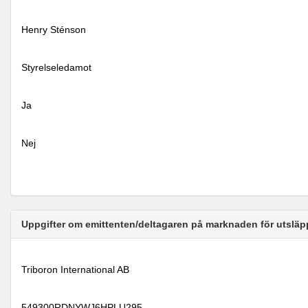
Henry Sténson
Styrelseledamot
Ja
Nej
Uppgifter om emittenten/deltagaren på marknaden för utsläp
Triboron International AB
549300RDNYWJ6HPLU295