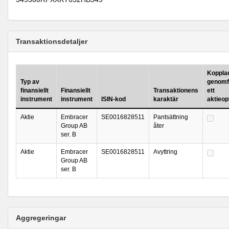
Transaktionsdetaljer
Kopplad 
Typ av
genomf
finansiellt
Finansiellt
Transaktionens
ett
instrument
instrument
ISIN-kod
karaktär
aktieo
Aktie
Embracer
SE0016828511
Pantsättning
Group AB
åter
ser. B
Aktie
Embracer
SE0016828511
Avyttring
Group AB
ser. B
Aggregeringar