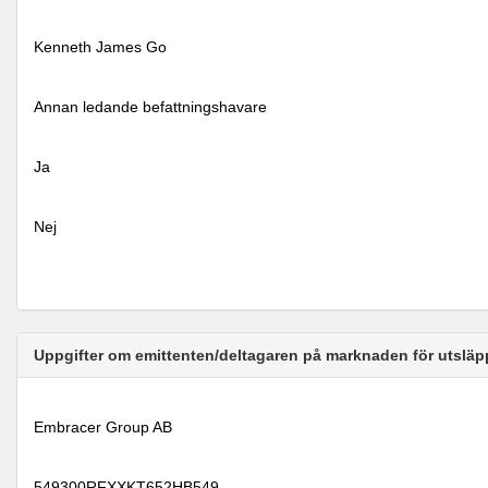
Kenneth James Go
Annan ledande befattningshavare
Ja
Nej
Uppgifter om emittenten/deltagaren på marknaden för utsläp
Embracer Group AB
549300RFXXKT652HB549