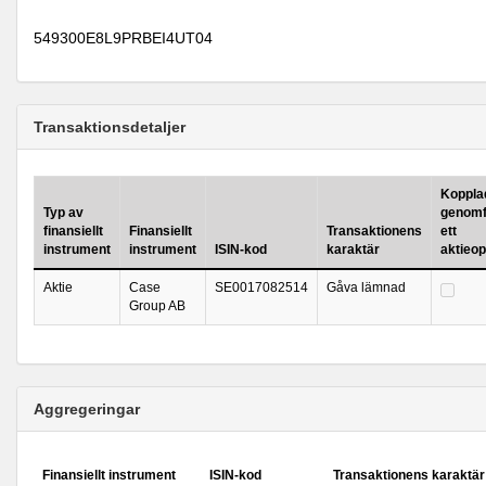
549300E8L9PRBEI4UT04
Transaktionsdetaljer
Kopplad 
Typ av
genomf
finansiellt
Finansiellt
Transaktionens
ett
instrument
instrument
ISIN-kod
karaktär
aktieo
Aktie
Case
SE0017082514
Gåva lämnad
Group AB
Aggregeringar
Finansiellt instrument
ISIN-kod
Transaktionens karaktär