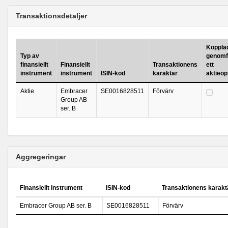
Transaktionsdetaljer
Kopplad 
Typ av
genomf
finansiellt
Finansiellt
Transaktionens
ett
instrument
instrument
ISIN-kod
karaktär
aktieo
Aktie
Embracer
SE0016828511
Förvärv
Group AB
ser. B
Aggregeringar
Finansiellt instrument
ISIN-kod
Transaktionens karakt
Embracer Group AB ser. B
SE0016828511
Förvärv