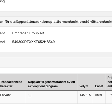
ring
n för utsläppsrätter/auktionsplattformen/auktionsförrättaren/au
ent
Embracer Group AB
kod
549300RFXXKT652HB549
Pri
Transaktionens
Kopplad till genomförandet av ett
pe
karaktär
aktieoptionsprogram
Volym
Enhet
en
Förvärv
145 215
Antal