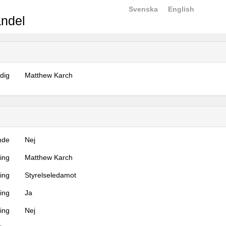
Svenska
English
ndel
dig
Matthew Karch
nde
Nej
ning
Matthew Karch
ning
Styrelseledamot
ing
Ja
ring
Nej