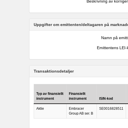
Beskrivning av korrige
Uppgifter om emittenten/deltagaren på marknade
Namn på emitt
Emittentens LEI-
Transaktionsdetaljer
Typ av finansiellt
Finansiellt
instrument
instrument
ISIN-kod
Aktie
Embracer
SE0016828511
Group AB ser. B