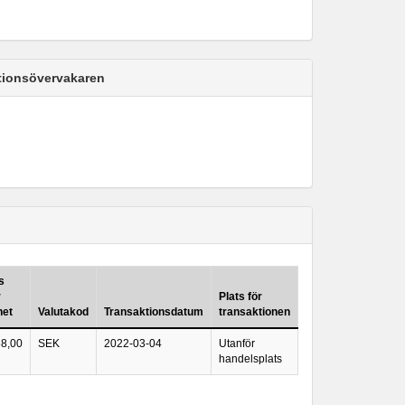
ktionsövervakaren
s
r
Plats för
het
Valutakod
Transaktionsdatum
transaktionen
68,00
SEK
2022-03-04
Utanför
handelsplats